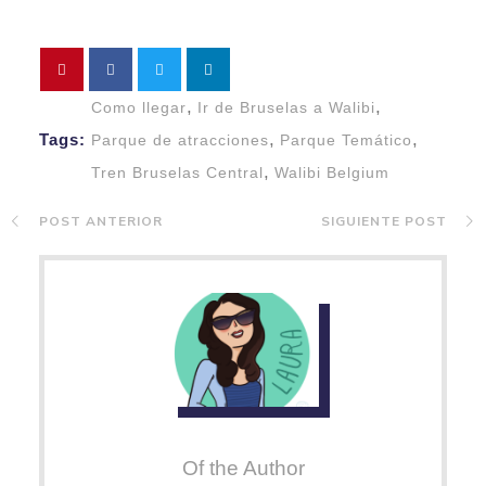
,
,
Como llegar
Ir de Bruselas a Walibi
,
,
Tags:
Parque de atracciones
Parque Temático
,
Tren Bruselas Central
Walibi Belgium
POST ANTERIOR
SIGUIENTE POST
Of the Author