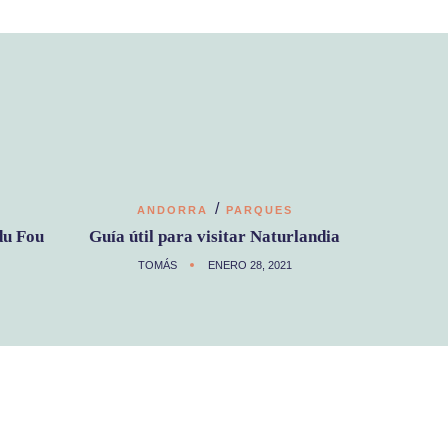
/
ANDORRA
PARQUES
du Fou
Guía útil para visitar Naturlandia
TOMÁS
ENERO 28, 2021