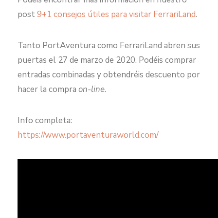
post
9+1 consejos útiles para visitar FerrariLand
.
Tanto PortAventura como FerrariLand abren sus
puertas el 27 de marzo de 2020. Podéis comprar
entradas combinadas y obtendréis descuento por
hacer la compra
on-line
.
Info completa:
https://www.portaventuraworld.com/