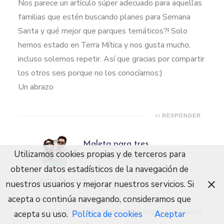
Nos parece un artículo súper adecuado para aquellas
familias que estén buscando planes para Semana
Santa y qué mejor que parques temáticos?! Solo
hemos estado en Terra Mítica y nos gusta mucho,
incluso solemos repetir. Así que gracias por compartir
los otros seis porque no los conocíamos:)
Un abrazo
RESPONDER
Maleta para tres
Utilizamos cookies propias y de terceros para
abril 5, 2020 at 9:58 am
obtener datos estadísticos de la navegación de
¡Hola M. Cruz!
nuestros usuarios y mejorar nuestros servicios. Si
acepta o continúa navegando, consideramos que
Este año damos por perdidos todos los planes
acepta su uso.
Política de cookies
Aceptar