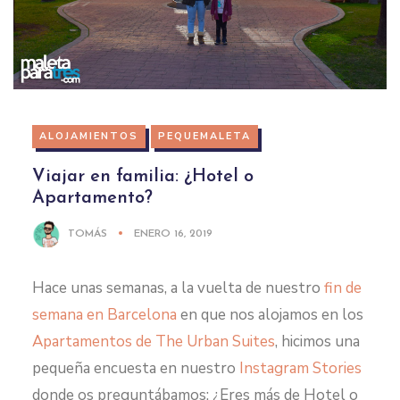
ALOJAMIENTOS
PEQUEMALETA
Viajar en familia: ¿Hotel o
Apartamento?
TOMÁS
ENERO 16, 2019
Hace unas semanas, a la vuelta de nuestro
fin de
semana en Barcelona
en que nos alojamos en los
Apartamentos de The Urban Suites
, hicimos una
pequeña encuesta en nuestro
Instagram Stories
donde os preguntábamos: ¿Eres más de Hotel o