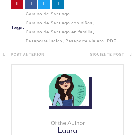
,
Camino de Santiago
,
Camino de Santiago con niños
Tags:
,
Camino de Santiago en familia
,
,
Pasaporte lúdico
Pasaporte viajero
PDF
POST ANTERIOR
SIGUIENTE POST
Of the Author
Laura