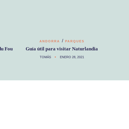
/
ANDORRA
PARQUES
du Fou
Guía útil para visitar Naturlandia
TOMÁS
ENERO 28, 2021