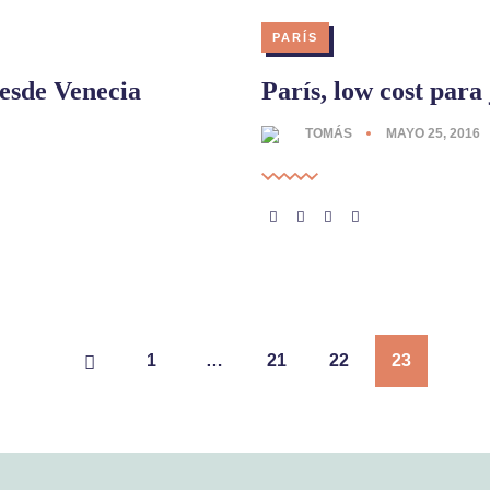
PARÍS
esde Venecia
París, low cost para
TOMÁS
MAYO 25, 2016
1
…
21
22
23