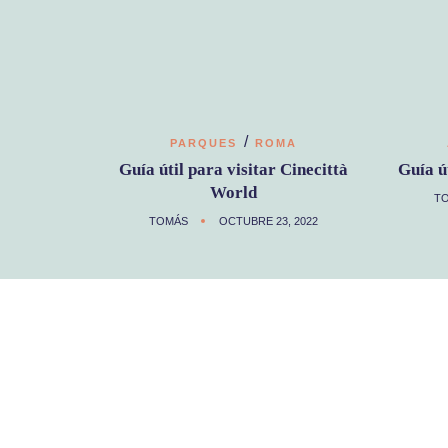
/
PARQUES
ROMA
Guía útil para visitar Cinecittà
Guía ú
World
T
TOMÁS
OCTUBRE 23, 2022