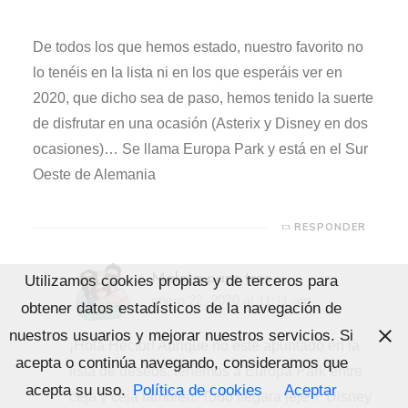
De todos los que hemos estado, nuestro favorito no
lo tenéis en la lista ni en los que esperáis ver en
2020, que dicho sea de paso, hemos tenido la suerte
de disfrutar en una ocasión (Asterix y Disney en dos
ocasiones)… Se llama Europa Park y está en el Sur
Oeste de Alemania
RESPONDER
Maleta para tres
Utilizamos cookies propias y de terceros para
enero 22, 2020 at 11:11 am
obtener datos estadísticos de la navegación de
nuestros usuarios y mejorar nuestros servicios. Si
¡Hola Héctor! Aunque no este apuntado en la
acepta o continúa navegando, consideramos que
lista de deseos, tenemos a Europa Park entre
acepta su uso.
Política de cookies
Aceptar
ceja y ceja también. Todo llegara jeje Y Disney