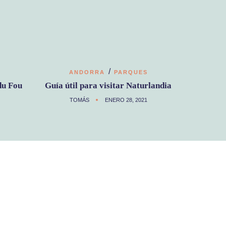
/
ANDORRA
PARQUES
du Fou
Guía útil para visitar Naturlandia
TOMÁS
ENERO 28, 2021