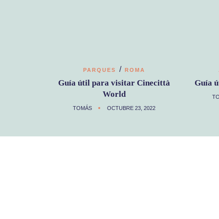
/
PARQUES
ROMA
Guía útil para visitar Cinecittà
Guía ú
World
T
TOMÁS
OCTUBRE 23, 2022