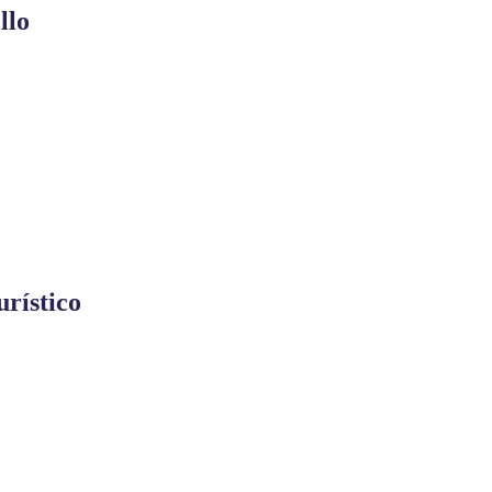
llo
urístico