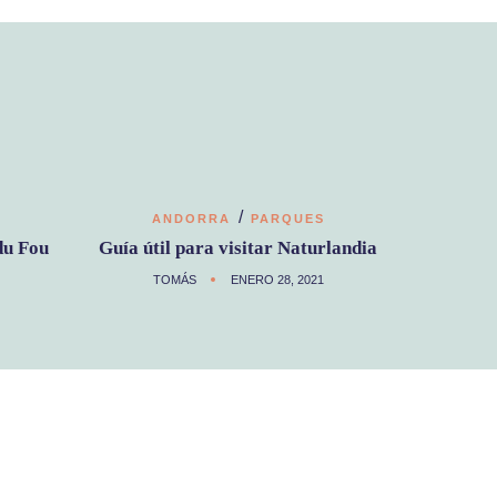
/
ANDORRA
PARQUES
du Fou
Guía útil para visitar Naturlandia
TOMÁS
ENERO 28, 2021