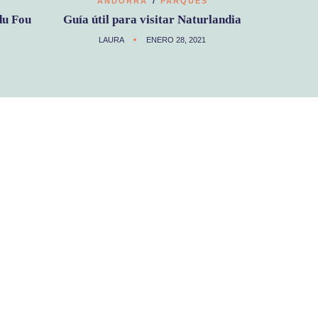
ANDORRA
PARQUES
du Fou
Guía útil para visitar Naturlandia
LAURA
ENERO 28, 2021