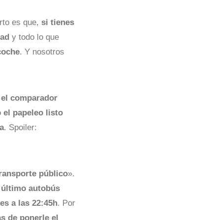
erto es que,
si tienes
dad
y todo lo que
 coche
. Y nosotros
 el comparador
 el papeleo listo
a
. Spoiler:
ransporte público
».
 último autobús
 es a las 22:45h
. Por
s de ponerle el