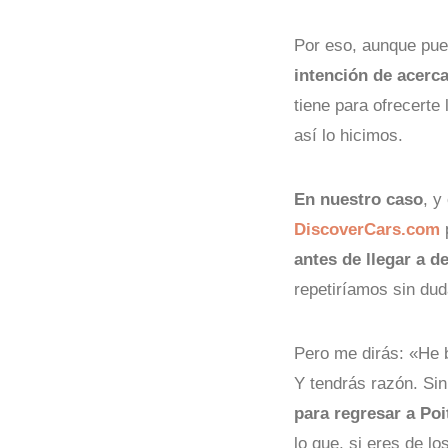
Por eso, aunque pued
intención de acerc
tiene para ofrecerte 
así lo hicimos.
En nuestro caso
, y
DiscoverCars.co
m
p
antes de llegar a d
repetiríamos sin dud
Pero me dirás: «He 
Y tendrás razón. Si
para regresar a Poi
lo que, si eres de l