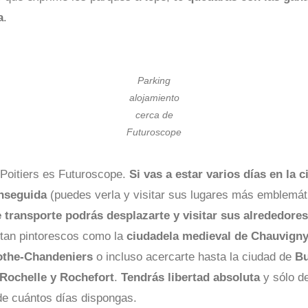
a
.
Parking
alojamiento
cerca de
Futuroscope
Poitiers es Futuroscope.
Si vas a estar varios días en la c
nseguida
(puedes verla y visitar sus lugares más emblemá
 transporte podrás desplazarte y visitar sus alrededore
 tan pintorescos como la
ciudadela medieval de Chauvign
othe-Chandeniers
o incluso acercarte hasta la ciudad de
B
 Rochelle y Rochefort
.
Tendrás libertad absoluta
y sólo d
de cuántos días dispongas.