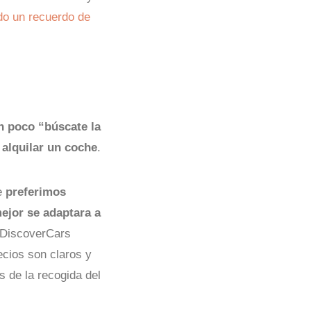
do un recuerdo de
un poco “búscate la
 alquilar un coche
.
ue
preferimos
ejor se adaptara a
. DiscoverCars
ecios son claros y
s de la recogida del