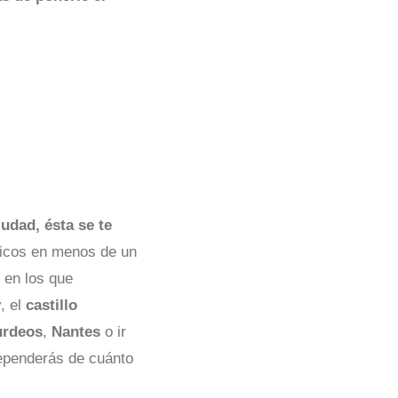
iudad, ésta se te
ticos en menos de un
s
en los que
y
, el
castillo
urdeos
,
Nantes
o ir
ependerás de cuánto