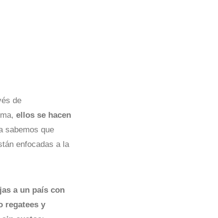
vés de
lema,
ellos se hacen
ya sabemos que
stán enfocadas a la
jas a un país con
o regatees y