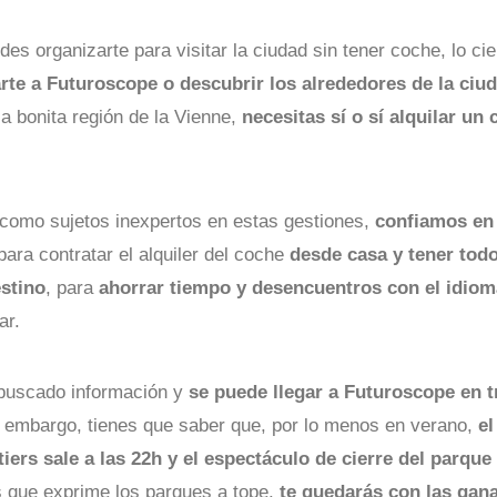
es organizarte para visitar la ciudad sin tener coche, lo ci
arte a Futuroscope o descubrir los alrededores de la ciu
la bonita región de la Vienne,
necesitas sí o sí alquilar un
 como sujetos inexpertos en estas gestiones,
confiamos en
ara contratar el alquiler del coche
desde casa y tener todo
estino
, para
ahorrar tiempo y desencuentros con el idiom
ar.
buscado información y
se puede llegar a Futuroscope en t
n embargo, tienes que saber que, por lo menos en verano,
el
tiers sale a las 22h y el espectáculo de cierre del parque
os que exprime los parques a tope,
te quedarás con las gana