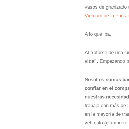
vasos de granizado
Vietnam de la Fontan
A lo que iba.
Al tratarse de una c
vida”
. Empezando po
Nosotros
somos bas
confiar en el comp
nuestras necesida
trabaja con más de 5
en la mayoría de tra
vehículo (el importe