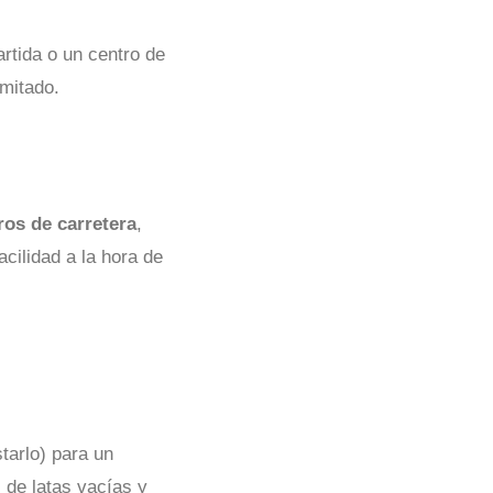
rtida o un centro de
imitado.
eros de carretera
,
acilidad a la hora de
starlo) para un
 de latas vacías y