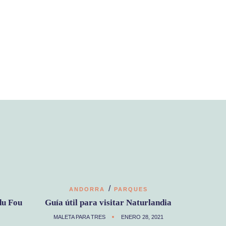
/
ANDORRA
PARQUES
du Fou
Guía útil para visitar Naturlandia
MALETA PARA TRES
ENERO 28, 2021