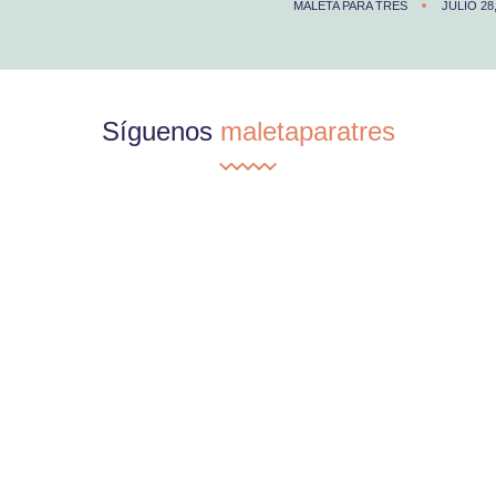
MALETA PARA TRES
JULIO 28
Síguenos
maletaparatres