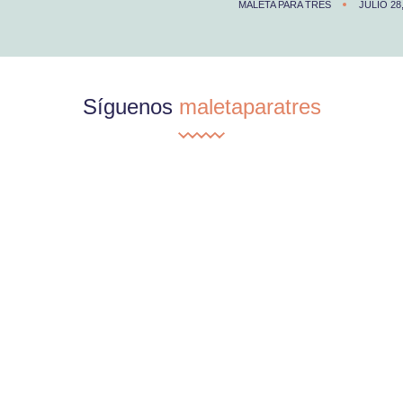
MALETA PARA TRES
JULIO 28
Síguenos
maletaparatres