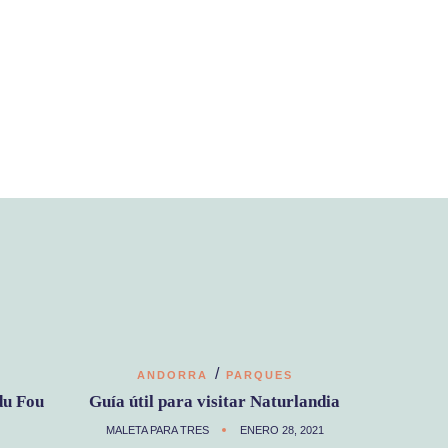
/
ANDORRA
PARQUES
du Fou
Guía útil para visitar Naturlandia
MALETA PARA TRES
ENERO 28, 2021