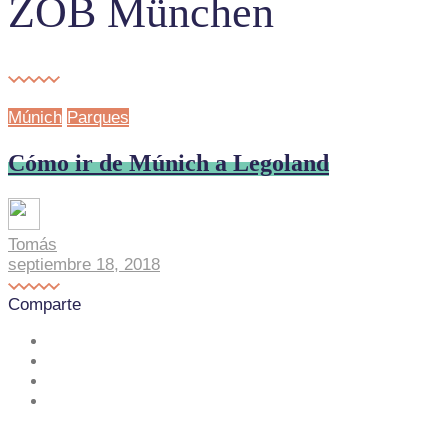
ZOB München
Múnich
Parques
Cómo ir de Múnich a Legoland
Tomás
septiembre 18, 2018
Comparte