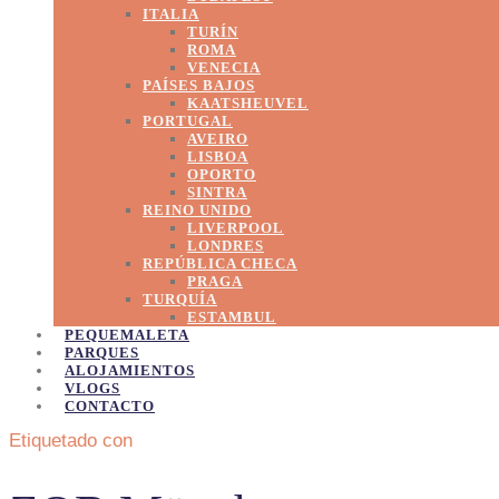
ITALIA
TURÍN
ROMA
VENECIA
PAÍSES BAJOS
KAATSHEUVEL
PORTUGAL
AVEIRO
LISBOA
OPORTO
SINTRA
REINO UNIDO
LIVERPOOL
LONDRES
REPÚBLICA CHECA
PRAGA
TURQUÍA
ESTAMBUL
PEQUEMALETA
PARQUES
ALOJAMIENTOS
VLOGS
CONTACTO
Etiquetado con