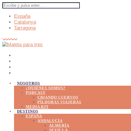
España
Catalunya
Tarragona
NOSOTROS
¿QUIÉNES SOMOS?
PODCAST
CRIANDO CUERVOS
PÍLDORAS VIAJERAS
MEDIA KIT
DESTINOS
ESPAÑA
ANDALUCÍA
ALMERÍA
SEVILLA