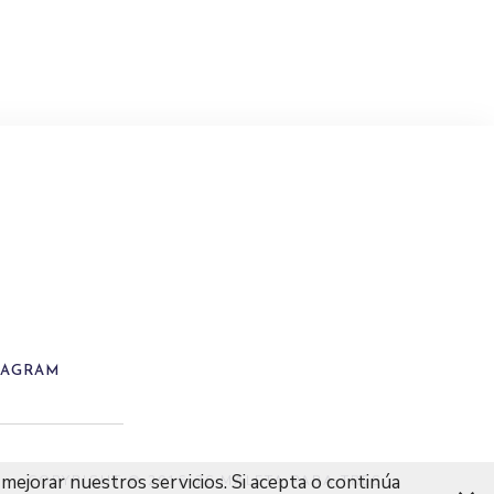
TAGRAM
mejorar nuestros servicios. Si acepta o continúa
COPYRIGHT © 2016-26 MALETA PARA TRES