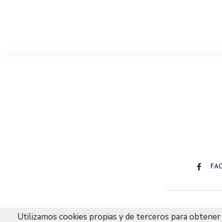
FA
Utilizamos cookies propias y de terceros para obtener 
CÓDIGO ÉTICO
MEDIA KIT
AVISO LEGAL