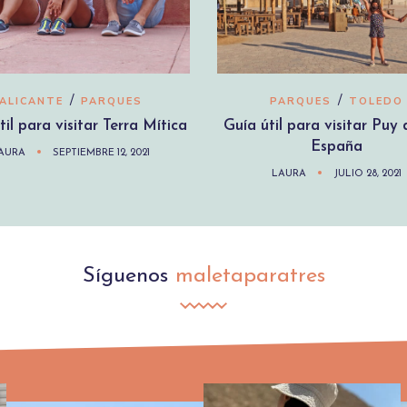
/
/
ALICANTE
PARQUES
PARQUES
TOLEDO
til para visitar Terra Mítica
Guía útil para visitar Puy
España
AURA
SEPTIEMBRE 12, 2021
LAURA
JULIO 28, 2021
Síguenos
maletaparatres