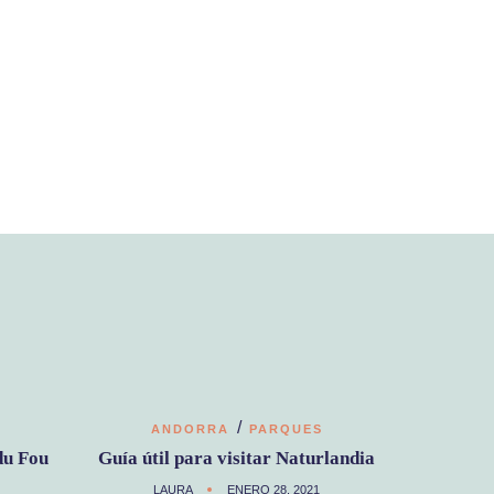
/
ANDORRA
PARQUES
du Fou
Guía útil para visitar Naturlandia
LAURA
ENERO 28, 2021