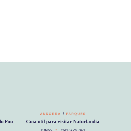
/
ANDORRA
PARQUES
du Fou
Guía útil para visitar Naturlandia
TOMÁS
ENERO 28, 2021