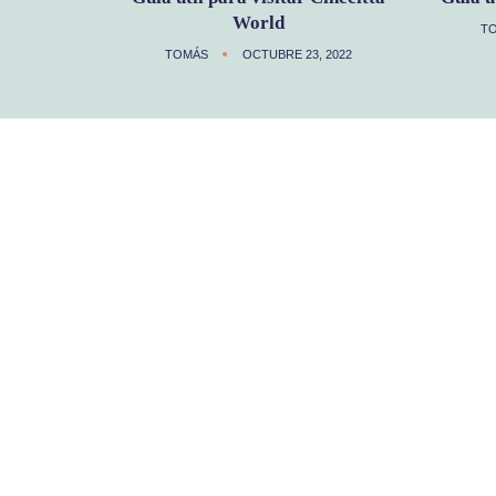
World
T
TOMÁS
OCTUBRE 23, 2022