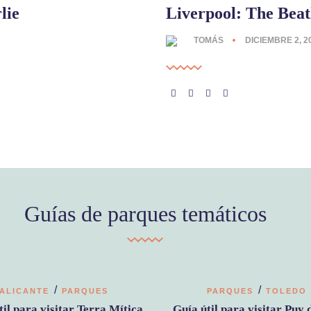
lie
Liverpool: The Beat
TOMÁS
DICIEMBRE 2, 2
Guías de parques temáticos
/
/
ALICANTE
PARQUES
PARQUES
TOLEDO
til para visitar Terra Mítica
Guía útil para visitar Puy 