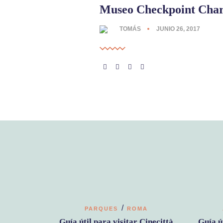
Museo Checkpoint Char
TOMÁS
JUNIO 26, 2017
/
PARQUES
ROMA
Guía útil para visitar Cinecittà
Guía ú