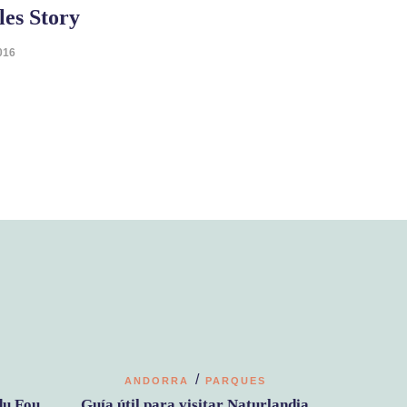
les Story
016
/
ANDORRA
PARQUES
du Fou
Guía útil para visitar Naturlandia