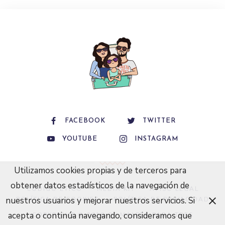
FACEBOOK
TWITTER
YOUTUBE
INSTAGRAM
Utilizamos cookies propias y de terceros para
obtener datos estadísticos de la navegación de
CÓDIGO ÉTICO
MEDIA KIT
AVISO LEGAL
nuestros usuarios y mejorar nuestros servicios. Si
POLÍTICA DE COOKIES
POLÍTICA DE PRIVACIDAD
acepta o continúa navegando, consideramos que
COPYRIGHT © 2016-26 MALETA PARA TRES