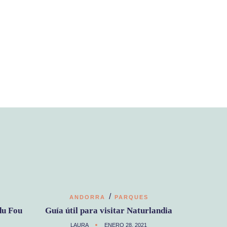
/
ANDORRA
PARQUES
du Fou
Guía útil para visitar Naturlandia
LAURA
ENERO 28, 2021