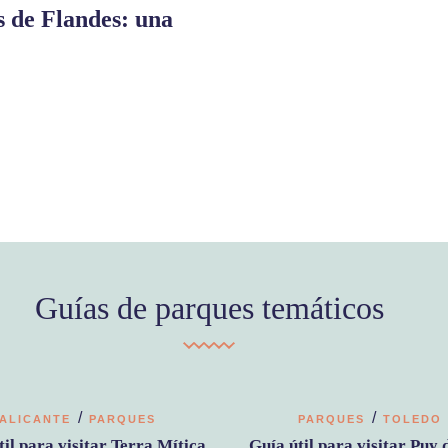
s de Flandes: una
Guías de parques temáticos
/
/
ALICANTE
PARQUES
PARQUES
TOLEDO
til para visitar Terra Mítica
Guía útil para visitar Puy 