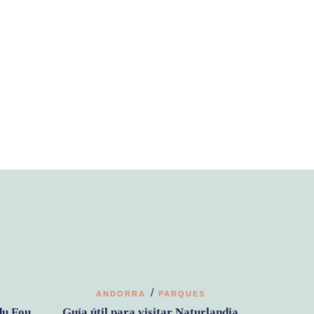
/
ANDORRA
PARQUES
du Fou
Guía útil para visitar Naturlandia