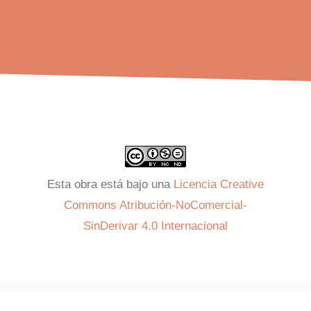
Esta obra está bajo una
Licencia Creative
Commons Atribución-NoComercial-
SinDerivar 4.0 Internacional