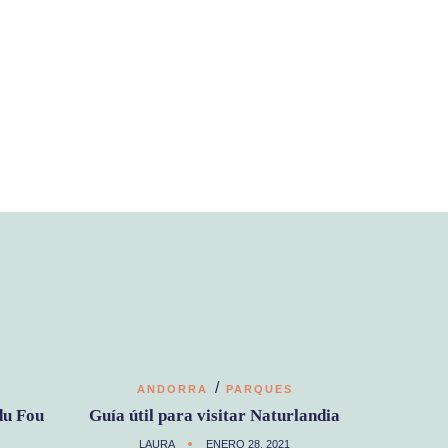
/
ANDORRA
PARQUES
du Fou
Guía útil para visitar Naturlandia
LAURA
ENERO 28, 2021