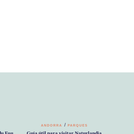
/
ANDORRA
PARQUES
du Fou
Guía útil para visitar Naturlandia