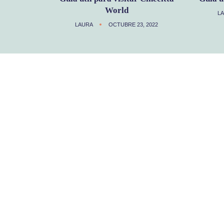
World
L
LAURA
OCTUBRE 23, 2022