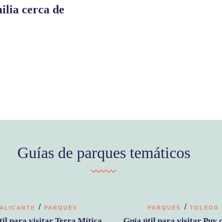
ilia cerca de
Guías de parques temáticos
/
/
ALICANTE
PARQUES
PARQUES
TOLEDO
til para visitar Terra Mítica
Guía útil para visitar Puy 