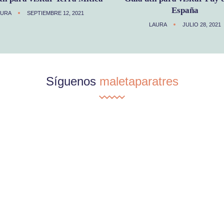
España
AURA
SEPTIEMBRE 12, 2021
LAURA
JULIO 28, 2021
Síguenos
maletaparatres