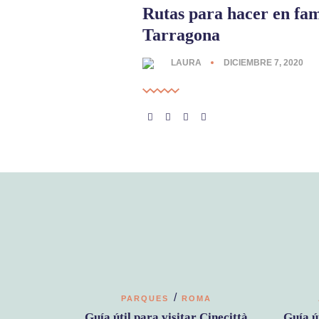
Rutas para hacer en fam
Tarragona
LAURA
DICIEMBRE 7, 2020
/
PARQUES
ROMA
Guía útil para visitar Cinecittà
Guía ú