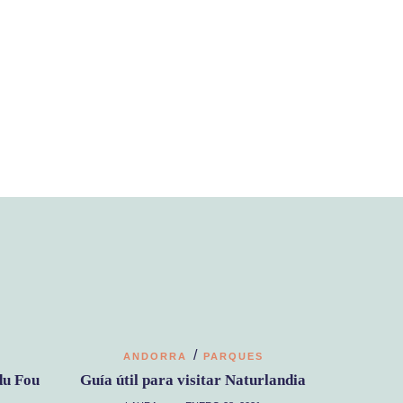
/
ANDORRA
PARQUES
du Fou
Guía útil para visitar Naturlandia