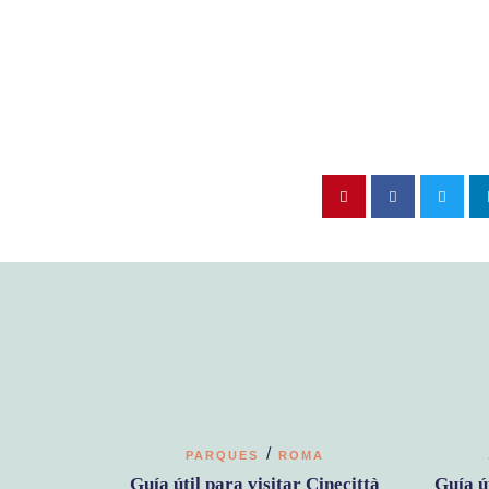
/
PARQUES
ROMA
Guía útil para visitar Cinecittà
Guía ú