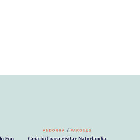
/
ANDORRA
PARQUES
du Fou
Guía útil para visitar Naturlandia