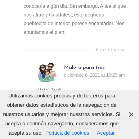
conocerla algún día. Sin embargo, Altea sí que
nos atrae y Guadalest, este pequeño
pueblecito de interior, parece encantador. Nos
apuntamos el plan.
RESPONDER
Maleta para tres
diciembre 8, 2021 at 10:23 am
¡Hola, Jordi!
Utilizamos cookies propias y de terceros para
obtener datos estadísticos de la navegación de
A nosotros nos ha costado bastantes
nuestros usuarios y mejorar nuestros servicios. Si
años decidirnos a visitar la zona. Vivimos
acepta o continúa navegando, consideramos que
en plena Costa Daurada y sabemos lo
acepta su uso.
Política de cookies
Aceptar
que es la locura turística, por eso nos