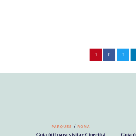
/
PARQUES
ROMA
Guía útil para visitar Cinecittà
Guía ú