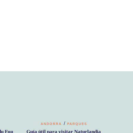
/
ANDORRA
PARQUES
du Fou
Guía útil para visitar Naturlandia