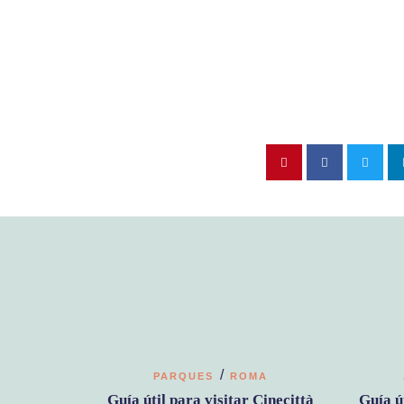
/
PARQUES
ROMA
Guía útil para visitar Cinecittà
Guía ú