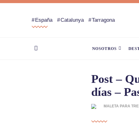
España
Catalunya
Tarragona
NOSOTROS
DES
Post – Qu
días – Pa
MALETA PARA TRE