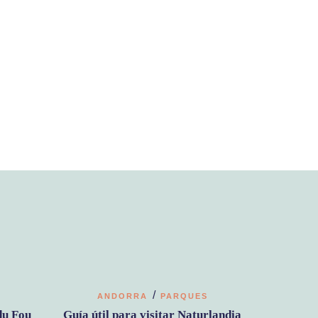
/
ANDORRA
PARQUES
du Fou
Guía útil para visitar Naturlandia