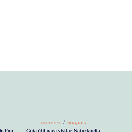
/
ANDORRA
PARQUES
du Fou
Guía útil para visitar Naturlandia