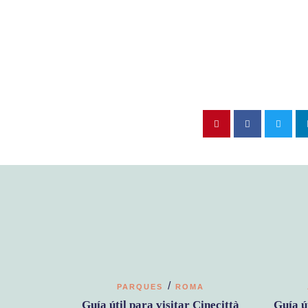
/
PARQUES
ROMA
Guía útil para visitar Cinecittà
Guía ú