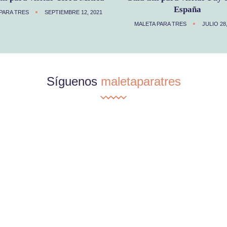
España
PARA TRES
SEPTIEMBRE 12, 2021
MALETA PARA TRES
JULIO 28
Síguenos
maletaparatres