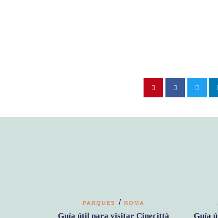
/
PARQUES
ROMA
Guía útil para visitar Cinecittà
Guía ú