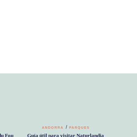
/
ANDORRA
PARQUES
du Fou
Guía útil para visitar Naturlandia