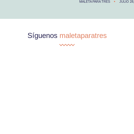
MALETA PARA TRES
JULIO 28
Síguenos
maletaparatres