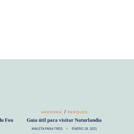
/
ANDORRA
PARQUES
du Fou
Guía útil para visitar Naturlandia
MALETA PARA TRES
ENERO 28, 2021