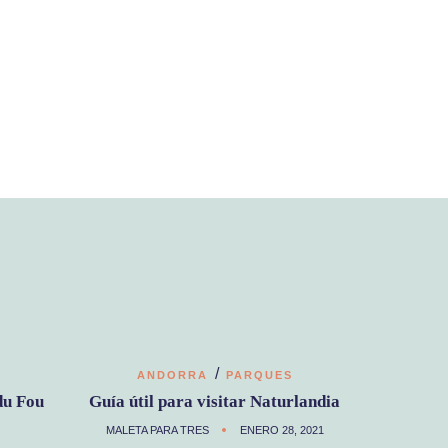
/
ANDORRA
PARQUES
du Fou
Guía útil para visitar Naturlandia
MALETA PARA TRES
ENERO 28, 2021