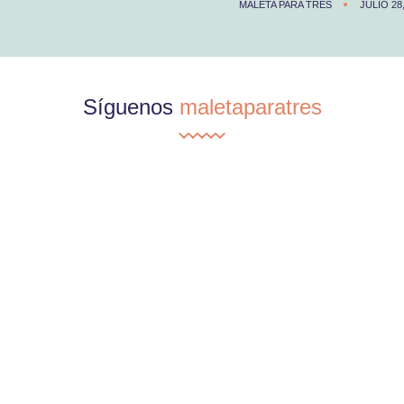
MALETA PARA TRES
JULIO 28
Síguenos
maletaparatres