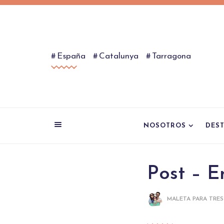
España
Catalunya
Tarragona
NOSOTROS
DES
Post – E
MALETA PARA TRES