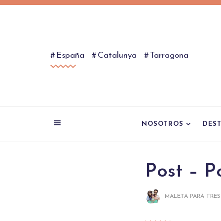
España
Catalunya
Tarragona
NOSOTROS
DES
Post – P
MALETA PARA TRES