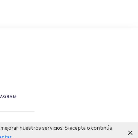
TAGRAM
mejorar nuestros servicios. Si acepta o continúa
COPYRIGHT © 2016-26 MALETA PARA TRES
eptar