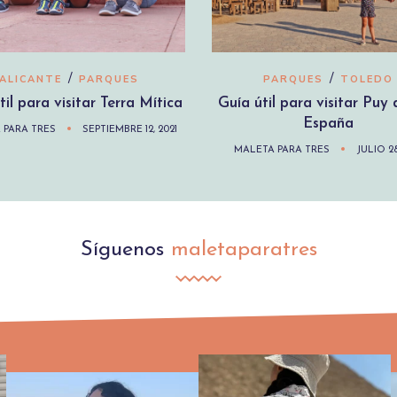
/
/
ALICANTE
PARQUES
PARQUES
TOLEDO
til para visitar Terra Mítica
Guía útil para visitar Puy
España
 PARA TRES
SEPTIEMBRE 12, 2021
MALETA PARA TRES
JULIO 28
Síguenos
maletaparatres