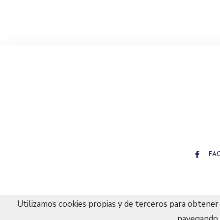
FA
Utilizamos cookies propias y de terceros para obtener 
CÓDIGO ÉTICO
MEDIA KIT
AVISO LEGAL
navegando,