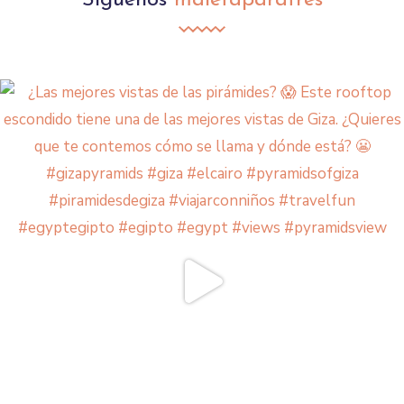
Síguenos
maletaparatres