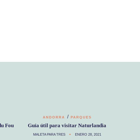
/
ANDORRA
PARQUES
du Fou
Guía útil para visitar Naturlandia
MALETA PARA TRES
ENERO 28, 2021