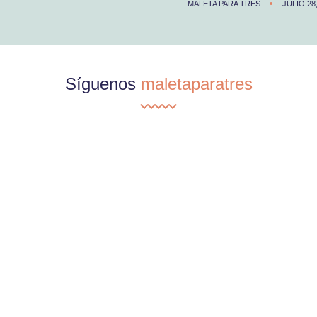
MALETA PARA TRES
JULIO 28
Síguenos
maletaparatres