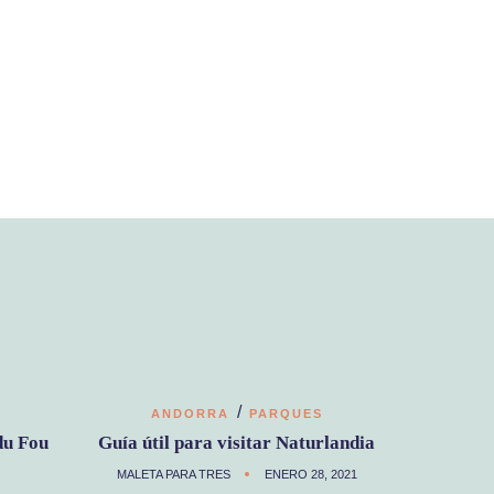
/
ANDORRA
PARQUES
du Fou
Guía útil para visitar Naturlandia
MALETA PARA TRES
ENERO 28, 2021