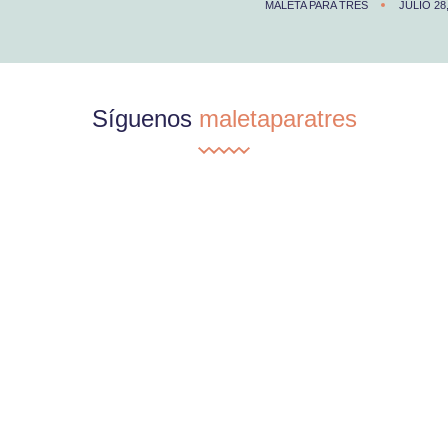
MALETA PARA TRES
JULIO 28
Síguenos
maletaparatres