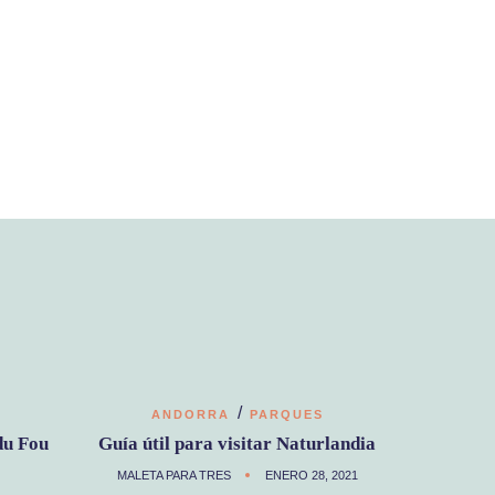
/
ANDORRA
PARQUES
du Fou
Guía útil para visitar Naturlandia
MALETA PARA TRES
ENERO 28, 2021