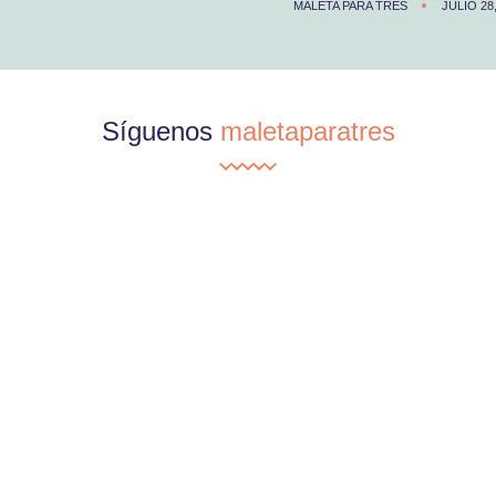
MALETA PARA TRES
JULIO 28
Síguenos
maletaparatres