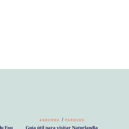
/
ANDORRA
PARQUES
du Fou
Guía útil para visitar Naturlandia