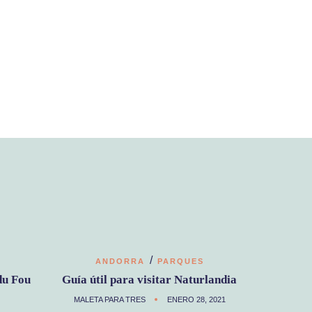
/
ANDORRA
PARQUES
du Fou
Guía útil para visitar Naturlandia
MALETA PARA TRES
ENERO 28, 2021