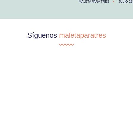
MALETA PARA TRES
JULIO 28
Síguenos
maletaparatres