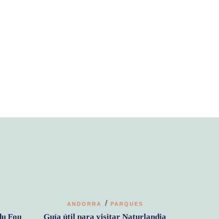
/
ANDORRA
PARQUES
du Fou
Guía útil para visitar Naturlandia