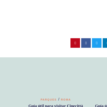
/
PARQUES
ROMA
Guía útil para visitar Cinecittà
Guía ú