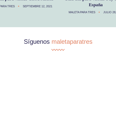
España
PARA TRES
SEPTIEMBRE 12, 2021
MALETA PARA TRES
JULIO 28
Síguenos
maletaparatres