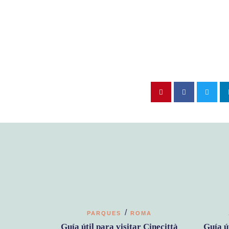
/
PARQUES
ROMA
Guía útil para visitar Cinecittà
Guía ú