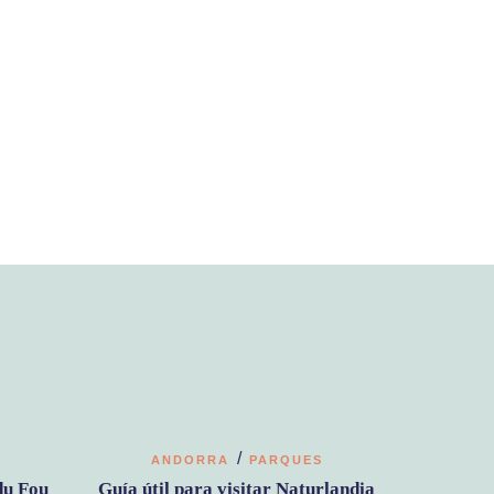
/
ANDORRA
PARQUES
du Fou
Guía útil para visitar Naturlandia