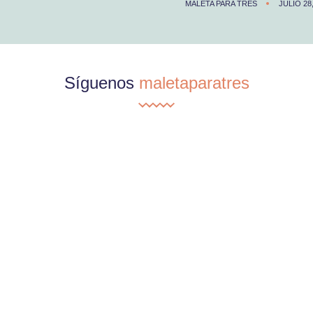
MALETA PARA TRES
JULIO 28
Síguenos
maletaparatres