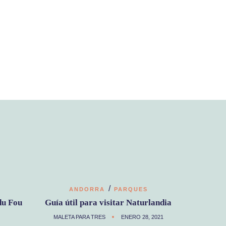
/
ANDORRA
PARQUES
du Fou
Guía útil para visitar Naturlandia
MALETA PARA TRES
ENERO 28, 2021