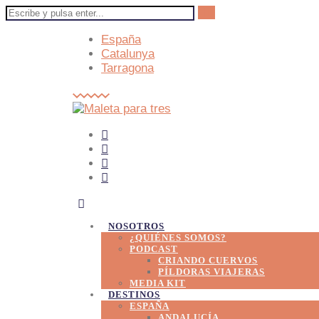
España
Catalunya
Tarragona
NOSOTROS
¿QUIÉNES SOMOS?
PODCAST
CRIANDO CUERVOS
PÍLDORAS VIAJERAS
MEDIA KIT
DESTINOS
ESPAÑA
ANDALUCÍA