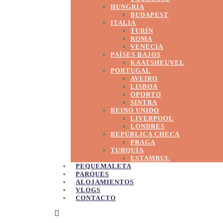
HUNGRÍA
BUDAPEST
ITALIA
TURÍN
ROMA
VENECIA
PAÍSES BAJOS
KAATSHEUVEL
PORTUGAL
AVEIRO
LISBOA
OPORTO
SINTRA
REINO UNIDO
LIVERPOOL
LONDRES
REPÚBLICA CHECA
PRAGA
TURQUÍA
ESTAMBUL
PEQUEMALETA
PARQUES
ALOJAMIENTOS
VLOGS
CONTACTO