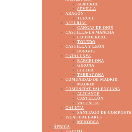
ALMERÍA
SEVILLA
ARAGÓN
TERUEL
ASTURIAS
CANGAS DE ONÍS
CASTILLA-LA MANCHA
CIUDAD REAL
TOLEDO
CASTILLA Y LEÓN
BURGOS
CATALUNYA
BARCELONA
GIRONA
LLEIDA
TARRAGONA
COMUNIDAD DE MADRID
MADRID
COMUNITAT VALENCIANA
ALICANTE
CASTELLÓN
VALENCIA
GALICIA
SANTIAGO DE COMPOST
ISLAS BALEARES
MENORCA
ÁFRICA
EGIPTO