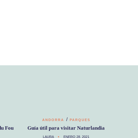
/
ANDORRA
PARQUES
du Fou
Guía útil para visitar Naturlandia
LAURA
ENERO 28, 2021