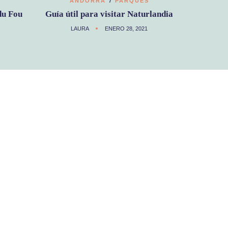
ANDORRA
PARQUES
du Fou
Guía útil para visitar Naturlandia
LAURA
ENERO 28, 2021