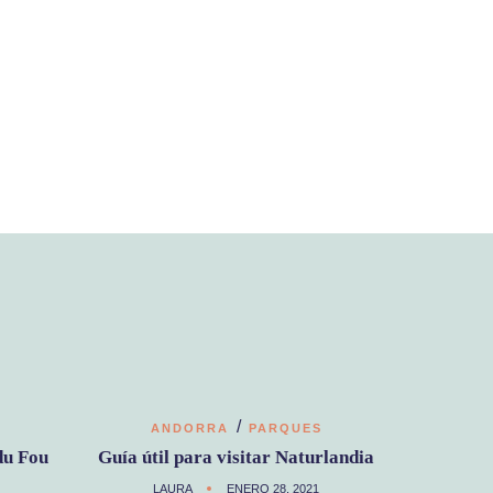
/
ANDORRA
PARQUES
du Fou
Guía útil para visitar Naturlandia
LAURA
ENERO 28, 2021