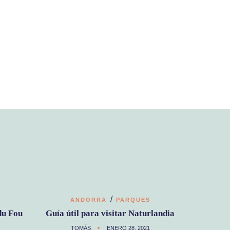
/
ANDORRA
PARQUES
du Fou
Guía útil para visitar Naturlandia
TOMÁS
ENERO 28, 2021