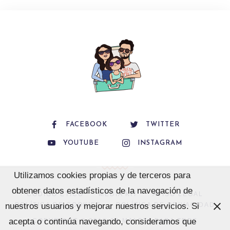
FACEBOOK
TWITTER
YOUTUBE
INSTAGRAM
Utilizamos cookies propias y de terceros para
obtener datos estadísticos de la navegación de
CÓDIGO ÉTICO
MEDIA KIT
AVISO LEGAL
POLÍTICA DE COOKIES
POLÍTICA DE PRIVACIDAD
nuestros usuarios y mejorar nuestros servicios. Si
acepta o continúa navegando, consideramos que
COPYRIGHT © 2016-26 MALETA PARA TRES