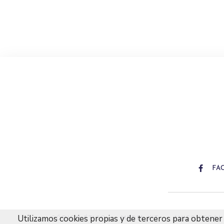
FA
Utilizamos cookies propias y de terceros para obtener 
CÓDIGO ÉTICO
MEDIA KIT
AVISO LEGAL