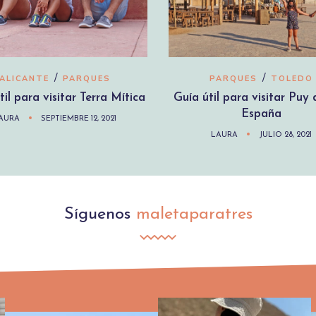
/
/
ALICANTE
PARQUES
PARQUES
TOLEDO
til para visitar Terra Mítica
Guía útil para visitar Puy
España
AURA
SEPTIEMBRE 12, 2021
LAURA
JULIO 28, 2021
Síguenos
maletaparatres