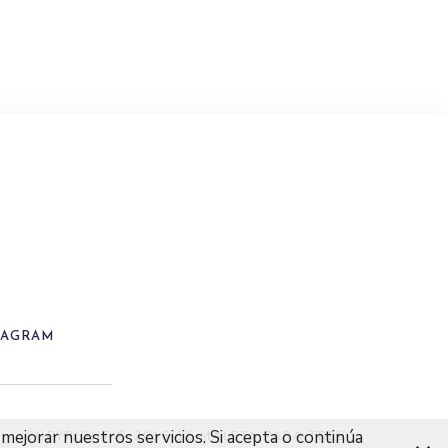
TAGRAM
mejorar nuestros servicios. Si acepta o continúa
COPYRIGHT © 2016-26 MALETA PARA TRES